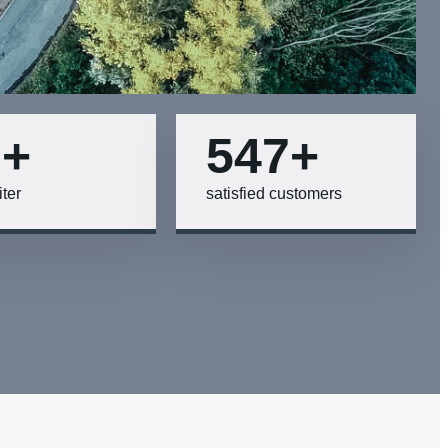
0
+
700
+
iter
satisfied customers