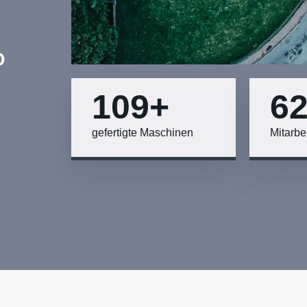
D
140
+
8
gefertigte Maschinen
Mitarbe